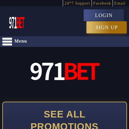
24*7 Support
Facebook
Email
LOGIN
SIGN UP
Menu
SEE ALL
PROMOTIONS