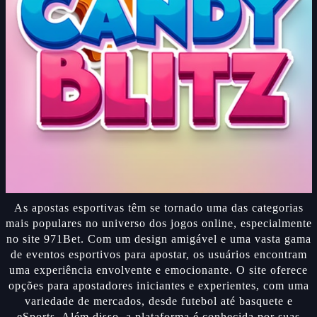
As apostas esportivas têm se tornado uma das categorias
mais populares no universo dos jogos online, especialmente
no site 971Bet. Com um design amigável e uma vasta gama
de eventos esportivos para apostar, os usuários encontram
uma experiência envolvente e emocionante. O site oferece
opções para apostadores iniciantes e experientes, com uma
variedade de mercados, desde futebol até basquete e
eSports. Além disso, a plataforma é conhecida por suas