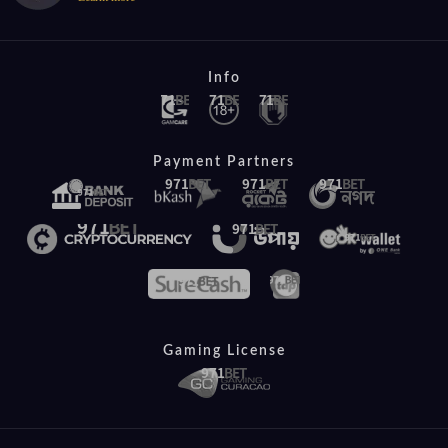
Info
Payment Partners
Gaming License