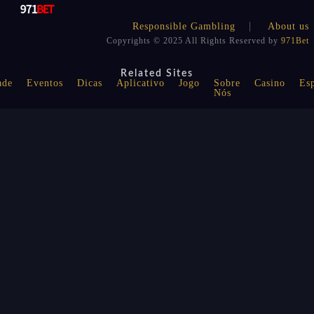
Responsible Gambling
About us
Copyrights © 2025 All Rights Reserved by
971Bet
Related Sites
ade
Eventos
Dicas
Aplicativo
Jogo
Sobre
Casino
Esp
Nós