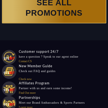
SEE ALL
PROMOTIONS
Customer support 24/7
have a question ? Speak to our agent online
Contact CS
New Member Guide
Check out FAQ and guides
Check now
Affiliates Program
Partner with us and earn some income!
Find Out more
Partnerships
Meet our Brand Ambassadors & Sports Partners
Learnt more