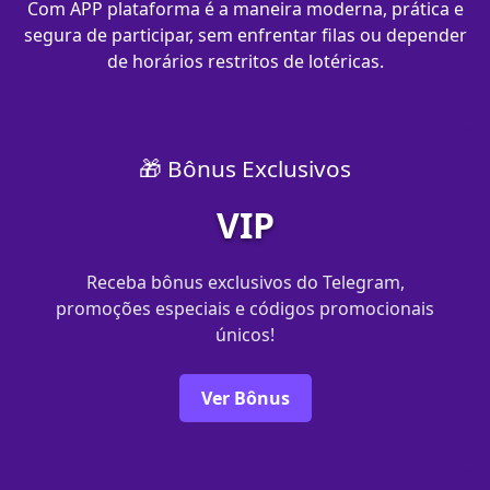
Com APP plataforma é a maneira moderna, prática e
segura de participar, sem enfrentar filas ou depender
de horários restritos de lotéricas.
🎁 Bônus Exclusivos
VIP
Receba bônus exclusivos do Telegram,
promoções especiais e códigos promocionais
únicos!
Ver Bônus