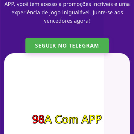
APP, você tem acesso a promoções incríveis e uma
experiência de jogo inigualável. Junte-se aos
vencedores agora!
SEGUIR NO TELEGRAM