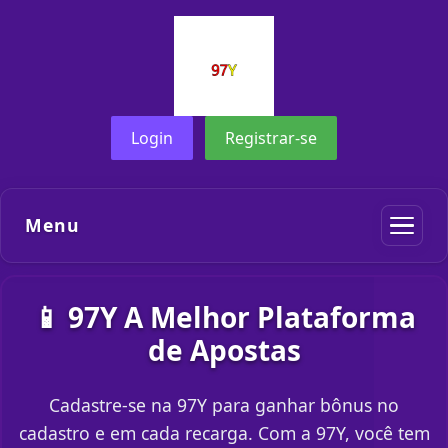
Login
Registrar-se
Menu
📱 97Y A Melhor Plataforma
de Apostas
Cadastre-se na 97Y para ganhar bônus no
cadastro e em cada recarga. Com a 97Y, você tem