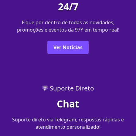
24/7
Fique por dentro de todas as novidades,
promoções e eventos da 97Y em tempo real!
Ver Notícias
💬 Suporte Direto
Chat
Suporte direto via Telegram, respostas rápidas e
atendimento personalizado!