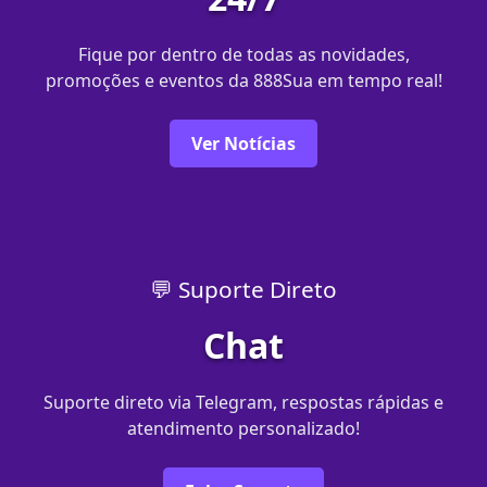
Fique por dentro de todas as novidades,
promoções e eventos da 888Sua em tempo real!
Ver Notícias
💬 Suporte Direto
Chat
Suporte direto via Telegram, respostas rápidas e
atendimento personalizado!