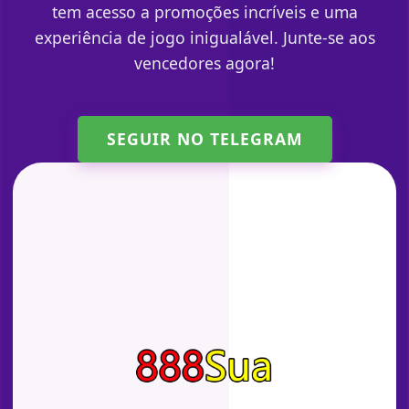
tem acesso a promoções incríveis e uma
experiência de jogo inigualável. Junte-se aos
vencedores agora!
SEGUIR NO TELEGRAM