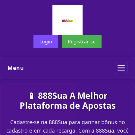
Login
Registrar-se
Menu
📱 888Sua A Melhor
Plataforma de Apostas
Cadastre-se na 888Sua para ganhar bônus no
cadastro e em cada recarga. Com a 888Sua, você