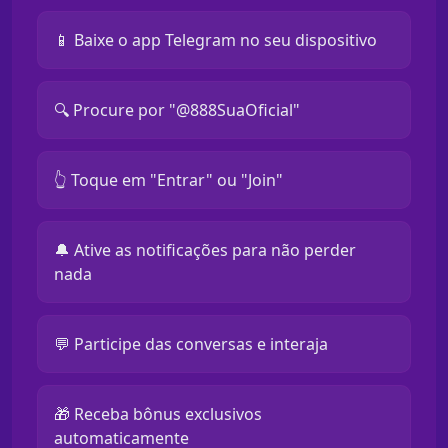
📱 Baixe o app Telegram no seu dispositivo
🔍 Procure por "@888SuaOficial"
👆 Toque em "Entrar" ou "Join"
🔔 Ative as notificações para não perder
nada
💬 Participe das conversas e interaja
🎁 Receba bônus exclusivos
automaticamente