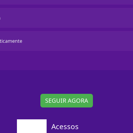
a
aticamente
SEGUIR AGORA
Acessos