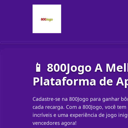
📱 800Jogo A Me
Plataforma de A
Cadastre-se na 800Jogo para ganhar bô
cada recarga. Com a 800Jogo, você tem
incríveis e uma experiência de jogo inig
vencedores agora!