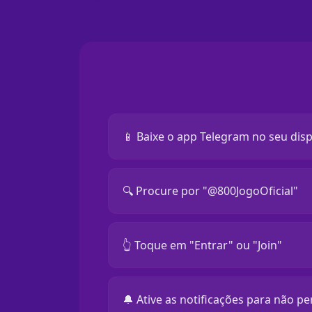
📱 Baixe o app Telegram no seu disp
🔍 Procure por "@800JogoOficial"
👆 Toque em "Entrar" ou "Join"
🔔 Ative as notificações para não p