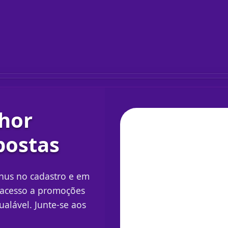
lhor
postas
nus no cadastro e em
 acesso a promoções
ualável. Junte-se aos