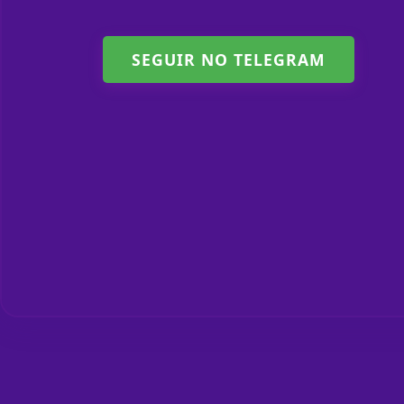
SEGUIR NO TELEGRAM